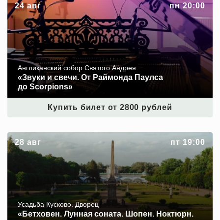
«Звуки и свечи. От Раймонда Паулса до Scorpions»
24 авг
пн 20:00
Англиканский собор Святого Андрея
«Звуки и свечи. От Раймонда Паулса
до Scorpions»
Купить билет от 2800 рублей
«Бетховен. Лунная соната. Шопен. Ноктюрн. Лист.
28 авг
пт 19:00
Сонет Петрарки»
Усадьба Кусково. Дворец
«Бетховен. Лунная соната. Шопен. Ноктюрн.