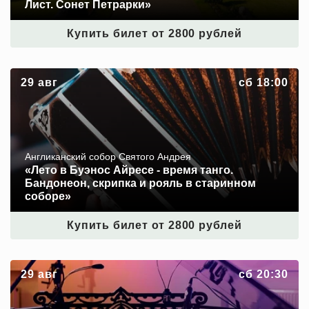
Лист. Сонет Петрарки»
Купить билет от 2800 рублей
«Лето в Буэнос Айресе - время танго. Бандонеон,
29 авг
сб 18:00
скрипка и рояль в старинном соборе»
Англиканский собор Святого Андрея
«Лето в Буэнос Айресе - время танго.
Бандонеон, скрипка и рояль в старинном
соборе»
Купить билет от 2800 рублей
Проект «Неоклассика». «Музыка Людовико Эйнауди»
29 авг
сб 20:30