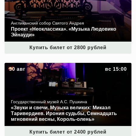
Англиканский собор Святого Андрея
Проект «Неоклассика». «Музыка Людовико
Эйнауди»
Купить билет от 2800 рублей
«Звуки и свечи. Музыка великих: Микаэл Таривердиев.
30 авг
вс 15:00
Ирония судьбы, Семнадцать мгновений весны,
Король‑олень»
Государственный музей А.С. Пушкина
«Звуки и свечи. Музыка великих: Микаэл
Таривердиев. Ирония судьбы, Семнадцать
мгновений весны, Король‑олень»
Купить билет от 2400 рублей