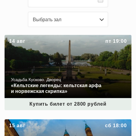
Выбрать зал
«Кельтские легенды: кельтская арфа и норвежская
14 авг
пт 19:00
скрипка»
Усадьба Кусково. Дворец
«Кельтские легенды: кельтская арфа
и норвежская скрипка»
Купить билет от 2800 рублей
Звуки и свечи. ««Notre‑Dame de Paris»
15 авг
сб 18:00
и мировые хиты мюзиклов»