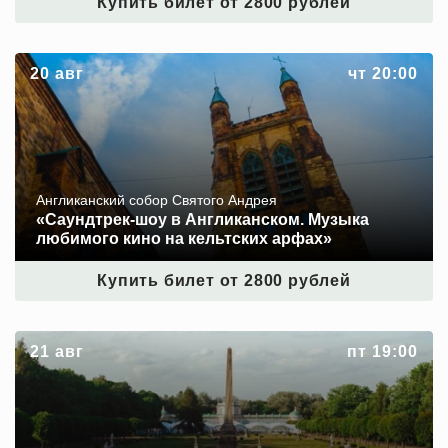
Купить билет от 2800 рублей
«Саундтрек-шоу в Англиканском. Музыка любимого
20 авг
чт 20:00
кино на кельтских арфах»
Англиканский собор Святого Андрея
«Саундтрек-шоу в Англиканском. Музыка
любимого кино на кельтских арфах»
Купить билет от 2800 рублей
«Моцарт. Маленькая ночная серенада. Бетховен.
21 авг
пт 19:00
Лунная соната. Чайковский. Щелкунчик»