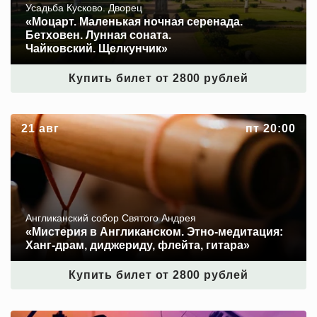
Усадьба Кусково. Дворец
«Моцарт. Маленькая ночная серенада.
Бетховен. Лунная соната.
Чайковский. Щелкунчик»
Купить билет от 2800 рублей
«Мистерия в Англиканском. Этно‑медитация: Ханг-
21 авг
пт 20:00
драм, диджериду, флейта, гитара»
Англиканский собор Святого Андрея
«Мистерия в Англиканском. Этно‑медитация:
Ханг-драм, диджериду, флейта, гитара»
Купить билет от 2800 рублей