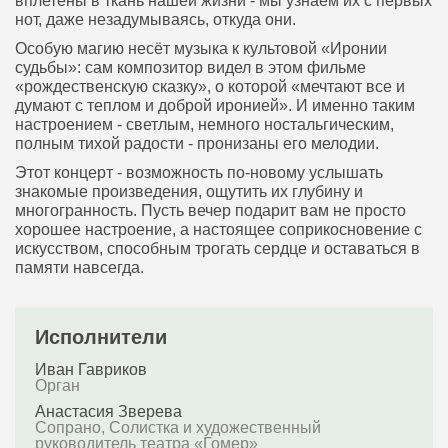
вплетены в ткань нашей жизни - мы узнаём их с первых
нот, даже незадумываясь, откуда они.
Особую магию несёт музыка к культовой «Иронии
судьбы»: сам композитор видел в этом фильме
«рождественскую сказку», о которой «мечтают все и
думают с теплом и доброй иронией». И именно таким
настроением - светлым, немного ностальгическим,
полным тихой радости - пронизаны его мелодии.
Этот концерт - возможность по-новому услышать
знакомые произведения, ощутить их глубину и
многогранность. Пусть вечер подарит вам не просто
хорошее настроение, а настоящее соприкосновение с
искусством, способным трогать сердце и оставаться в
памяти навсегда.
Исполнители
Иван Гавриков
Орган
Анастасия Зверева
Сопрано, Солистка и художественный
руководитель театра «Гомер»