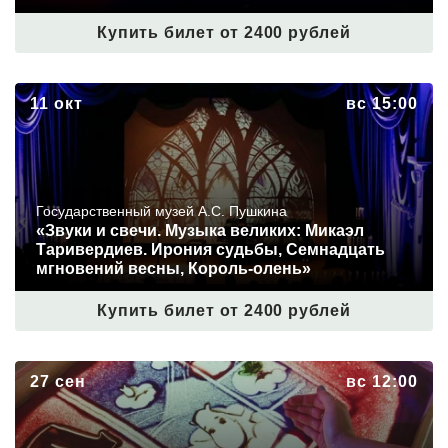
Купить билет от 2400 рублей
«Звуки и свечи. Музыка великих: Микаэл Таривердиев.
11 окт
вс 15:00
Ирония судьбы, Семнадцать мгновений весны,
Король‑олень»
Государственный музей А.С. Пушкина
«Звуки и свечи. Музыка великих: Микаэл
Таривердиев. Ирония судьбы, Семнадцать
мгновений весны, Король‑олень»
Купить билет от 2400 рублей
Сказка с органом и песочной анимацией «Муми-тролли.
27 сен
вс 12:00
Шляпа волшебника»