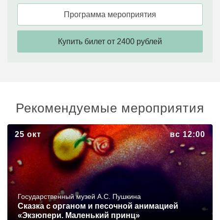
Программа мероприятия
Купить билет от 2400 рублей
Рекомендуемые мероприятия
Сказка с органом и песочной анимацией «Экзюпери.
25 окт
вс 12:00
Маленький принц»
Государственный музей А.С. Пушкина
Сказка с органом и песочной анимацией
«Экзюпери. Маленький принц»