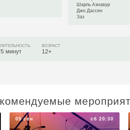
Шарль Азнавур
Джо Дассен
Заз
ДЛИТЕЛЬНОСТЬ
ВОЗРАСТ
75 минут
12+
комендуемые мероприя
«Рок-хиты: Depeche Mode, Radiohead»
05 сен
сб 20:30