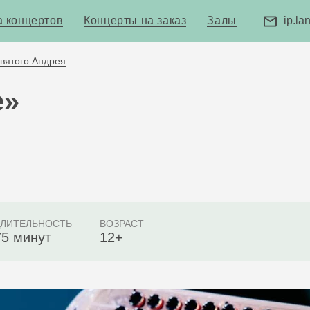
 концертов
Концерты на заказ
Залы
ip.l
Святого Андрея
е»
ДЛИТЕЛЬНОСТЬ
ВОЗРАСТ
75 минут
12+