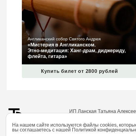
Англиканский собор Святого Андрея
«Мистерия в Англиканском.
Этно‑медитация: Ханг-драм, диджериду,
флейта, гитара»
Купить билет от 2800 рублей
ИП Ланская Татьяна Алексе
ИНН 772627191810
На нашем сайте используются файлы cookies, которы
Все права защищены
вы соглашаетесь c нашей
Политикой конфиденциальн