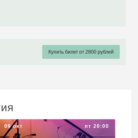
Купить билет от 2800 рублей
тия
«Саундтрек-шоу в Англиканском. Музыка
09 окт
пт 20:00
любимого кино»