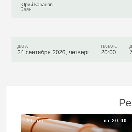
Юрий Кабанов
Баян
ДАТА
НАЧАЛО
24 сентября 2026, четверг
20:00
Ре
«Мистерия в Англиканском. Этно‑медитация:
21 авг
пт 20:00
Ханг-драм, диджериду, флейта, гитара»