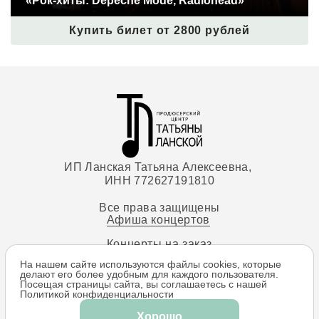
«Рок-хиты: Depeche Mode, Radiohead»
Купить билет от 2800 рублей
ИП Ланская Татьяна Алексеевна,
ИНН 772627191810
Все права защищены
Афиша концертов
Концерты на заказ
На нашем сайте используются файлы cookies, которые
Залы
делают его более удобным для каждого пользователя.
ip.lanskaya@gmail.com
Посещая страницы сайта, вы соглашаетесь c нашей
Политикой конфиденциальности
+7 (916) 004-19-05
Хорошо