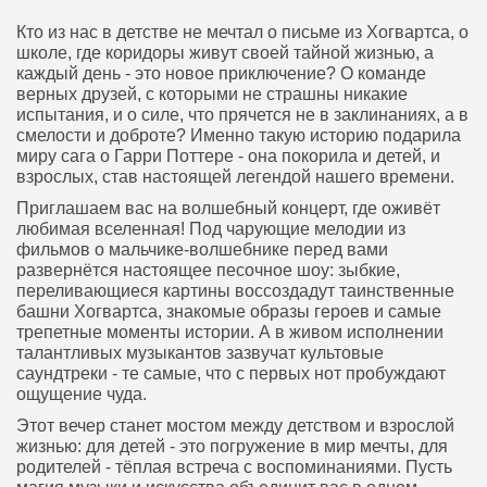
Кто из нас в детстве не мечтал о письме из Хогвартса, о
школе, где коридоры живут своей тайной жизнью, а
каждый день - это новое приключение? О команде
верных друзей, с которыми не страшны никакие
испытания, и о силе, что прячется не в заклинаниях, а в
смелости и доброте? Именно такую историю подарила
миру сага о Гарри Поттере - она покорила и детей, и
взрослых, став настоящей легендой нашего времени.
Приглашаем вас на волшебный концерт, где оживёт
любимая вселенная! Под чарующие мелодии из
фильмов о мальчике‑волшебнике перед вами
развернётся настоящее песочное шоу: зыбкие,
переливающиеся картины воссоздадут таинственные
башни Хогвартса, знакомые образы героев и самые
трепетные моменты истории. А в живом исполнении
талантливых музыкантов зазвучат культовые
саундтреки - те самые, что с первых нот пробуждают
ощущение чуда.
Этот вечер станет мостом между детством и взрослой
жизнью: для детей - это погружение в мир мечты, для
родителей - тёплая встреча с воспоминаниями. Пусть