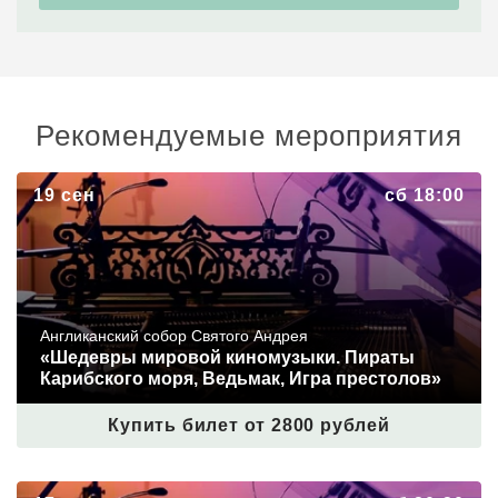
Рекомендуемые мероприятия
«Шедевры мировой киномузыки. Пираты Карибского
19 сен
сб 18:00
моря, Ведьмак, Игра престолов»
Англиканский собор Святого Андрея
«Шедевры мировой киномузыки. Пираты
Карибского моря, Ведьмак, Игра престолов»
Купить билет от 2800 рублей
«Концерт в старинном соборе. Неоклассика. Людовико