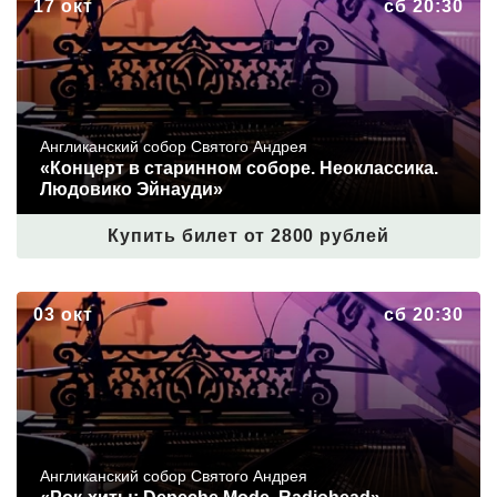
17 окт
сб 20:30
Эйнауди»
Англиканский собор Святого Андрея
«Концерт в старинном соборе. Неоклассика.
Людовико Эйнауди»
Купить билет от 2800 рублей
«Рок-хиты: Depeche Mode, Radiohead»
03 окт
сб 20:30
Англиканский собор Святого Андрея